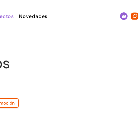
ectos
Novedades
os
moción